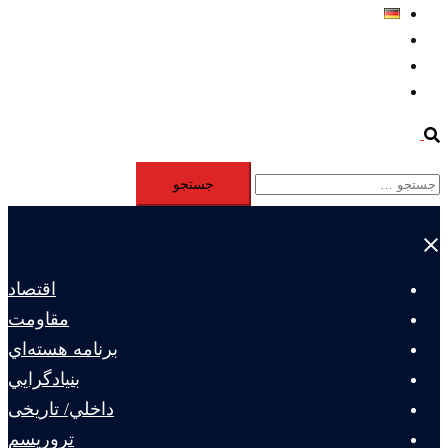
Deutsch
Aktivität
Mitglieder
#12877 (بدون عنوان)
Search
جستجو
برای:
Close
menu
اقتصاد
مقاومت
برنامه هسته‌اي
بنيادگرايي
داخلي/ تاریخی
تروريسم