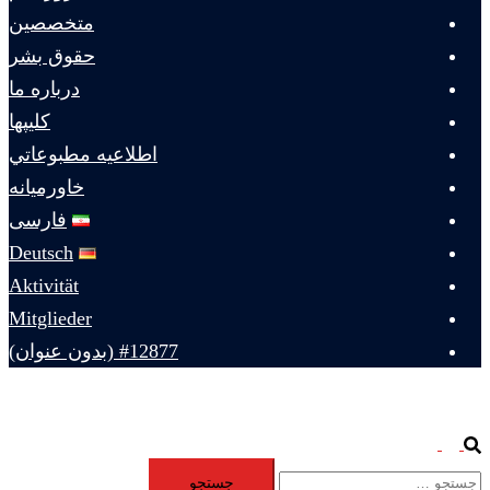
متخصصين
حقوق بشر
درباره ما
كليپها
اطلاعيه مطبوعاتي
خاورميانه
فارسی
Deutsch
Aktivität
Mitglieder
#12877 (بدون عنوان)
Toggle
Search
جستجو
menu