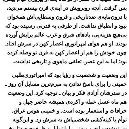
پس گرفت. آنچه روبرویش در آینه‌ی قرن بیستم می‌دید،
با درون‌مایه‌ی ضدتاریخی و قرون وسطایی‌اش همخوان
نبود و انطباق نداشت. از طرفی به قدرتی رسیده بود که
بی‌هیچ هزینه‌یی، بادهای شرق و غرب عالم برایش آورده
بودند. او هم هوای امپراتوریِ اعصار کهن در سرش افتاد.
چون خودش را هم از اعصار کهن به قرن نو وصله کرده
بود؛ اما به این عصر، تعلقی ماهوی و تاریخی نداشت.
این وضعیت و شخصیت و رؤیا بود که امپراتوری‌طلبی
خمینی را برای پاسخ ندادن به مبرم‌ترین مسایل آن روز ـ
در صدرشان آزادی‌ فکر و بیان ـ توجیه کرد. این وضعیت‌
هم ماه عسل عمله و اکره‌ی همیشه حاضر جهل و
خرافات و استعمار بوده است. و خمینی هوس عراق،
توأم با کینه‌کشی شخصی‌اش به سرش زد. و این‌گونه
سرنوشت ملت و میهنی را با تمایل و ظرفیت ضدتاریخیِ