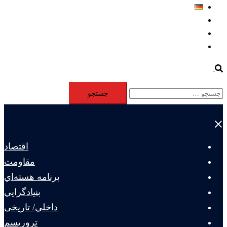
Deutsch
Aktivität
Mitglieder
#12877 (بدون عنوان)
Search
جستجو
برای:
Close
menu
اقتصاد
مقاومت
برنامه هسته‌اي
بنيادگرايي
داخلي/ تاریخی
تروريسم