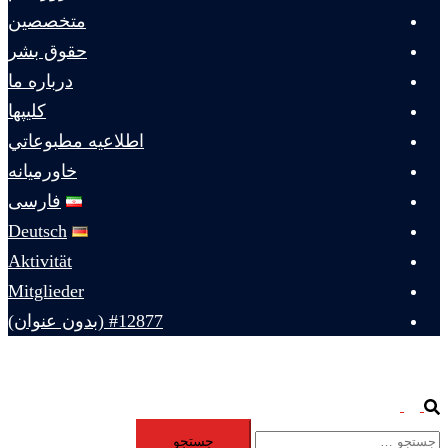
متخصصين
حقوق بشر
درباره ما
كليپها
اطلاعيه مطبوعاتي
خاورميانه
فارسی
Deutsch
Aktivität
Mitglieder
#12877 (بدون عنوان)
Toggle
Search
جستجو
menu