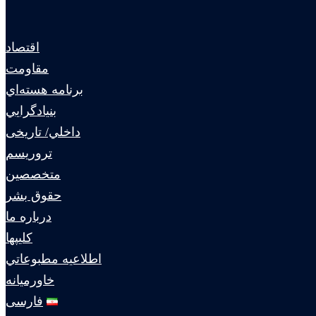
اقتصاد
مقاومت
برنامه هسته‌اي
بنيادگرايي
داخلي/ تاریخی
تروريسم
متخصصين
حقوق بشر
درباره ما
كليپها
اطلاعيه مطبوعاتي
خاورميانه
فارسی