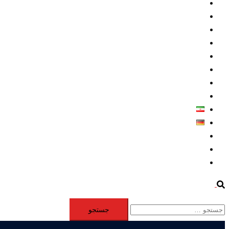
داخلي/ تاریخی
تروريسم
متخصصين
حقوق بشر
درباره ما
كليپها
اطلاعيه مطبوعاتي
خاورميانه
فارسی
Deutsch
Aktivität
Mitglieder
#12877 (بدون عنوان)
Search
جستجو
برای: