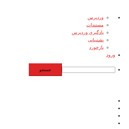
درباره
وردپرس
وردپرس
مستندات
یادگیری وردپرس
پشتیبانی
بازخورد
ورود
جستجو
Skip
to
content
اقتصاد
مقاومت
برنامه هسته‌اي
بنيادگرايي