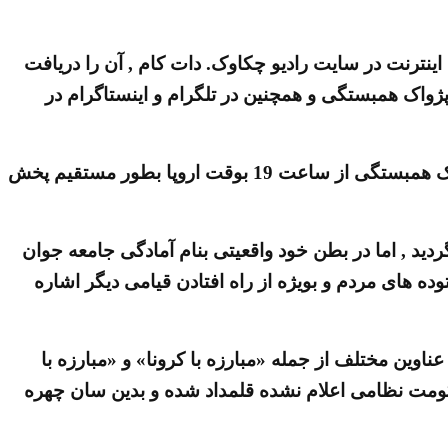
طول موج 91,1 مگاهرتز در استهکلم و یا از طریق اینترنت در سایت رادیو چکاوک. دات کام , آن را دریافت
پژواک همبستگی و همچنین در تلگرام و اینستاگرام در
این برنامه روزهای جمعه و یکشنبه از طریق شبکه فیس بوک و همچنین روزهای دوشنبه در شبکه یوتوپ در کانال پژواک همبستگی از ساعت 19 بوقت اروپا بطور مستقیم پخش
ید , اما در بطن خود واقعیتی بنام آمادگی جامعه جوان
ه های مردم و بویژه از راه افتادن قیامی دیگر اشاره
وین مختلف از جمله «مبارزه با کرونا» و «مبارزه با
حکومت نظامی اعلام نشده قلمداد شده و بدین سان چهره