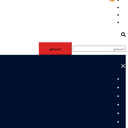
Aktivität
Mitglieder
#12877 (بدون عنوان)
Search
جستجو
برای:
Close
menu