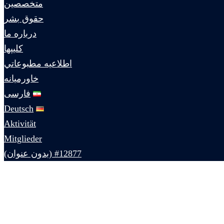
متخصصين
حقوق بشر
درباره ما
كليپها
اطلاعيه مطبوعاتي
خاورميانه
فارسی
Deutsch
Aktivität
Mitglieder
#12877 (بدون عنوان)