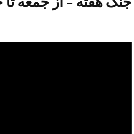
جنگ هفته – از جمعه تا جم