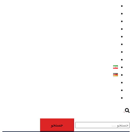
داخلي/ تاریخی
تروريسم
متخصصين
حقوق بشر
درباره ما
كليپها
اطلاعيه مطبوعاتي
خاورميانه
فارسی
Deutsch
Aktivität
Mitglieder
#12877 (بدون عنوان)
Search
جستجو
برای: