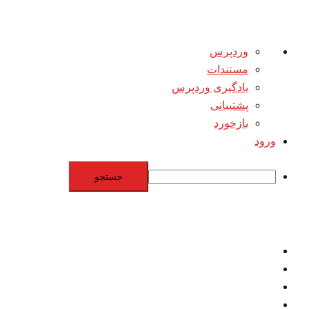
درباره
وردپرس
وردپرس
مستندات
یادگیری وردپرس
پشتیبانی
بازخورد
ورود
جستجو
Skip
to
content
اقتصاد
مقاومت
برنامه هسته‌اي
بنيادگرايي