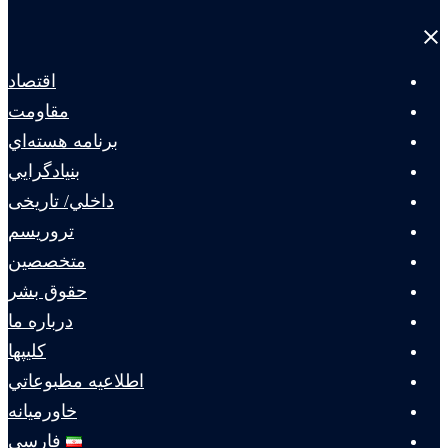
Close
menu
اقتصاد
مقاومت
برنامه هسته‌اي
بنيادگرايي
داخلي/ تاریخی
تروريسم
متخصصين
حقوق بشر
درباره ما
كليپها
اطلاعيه مطبوعاتي
خاورميانه
فارسی