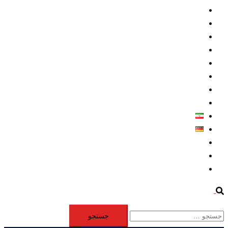
داخلي/ تاریخی
تروريسم
متخصصين
حقوق بشر
درباره ما
كليپها
اطلاعيه مطبوعاتي
خاورميانه
فارسی
Deutsch
Aktivität
Mitglieder
#12877 (بدون عنوان)
Search
جستجو
برای: