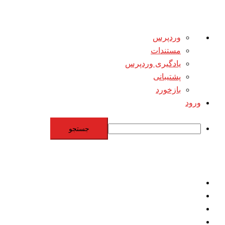
درباره
وردپرس
وردپرس
مستندات
یادگیری وردپرس
پشتیبانی
بازخورد
ورود
جستجو
Skip
to
content
اقتصاد
مقاومت
برنامه هسته‌اي
بنيادگرايي