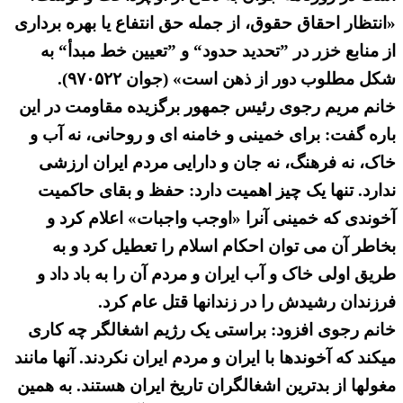
«انتظار احقاق حقوق، از جمله حق انتفاع یا بهره برداری
از منابع خزر در ”تحدید حدود“ و ”تعیین خط مبدأ“ به
شکل مطلوب دور از ذهن است» (جوان ۹۷۰۵۲۲).
خانم مریم رجوی رئیس جمهور برگزیده مقاومت در این
باره گفت: برای خمینی و خامنه ای و روحانی، نه آب و
خاک، نه فرهنگ، نه جان و دارایی مردم ایران ارزشی
ندارد. تنها یک چیز اهمیت دارد: حفظ و بقای حاکمیت
آخوندی که خمینی آنرا «اوجب واجبات» اعلام کرد و
بخاطر آن می توان احکام اسلام را تعطیل کرد و به
طریق اولی خاک و آب ایران و مردم آن را به باد داد و
فرزندان رشیدش را در زندانها قتل عام کرد.
خانم رجوی افزود: براستی یک رژیم اشغالگر چه کاری
میکند که آخوندها با ایران و مردم ایران نکردند. آنها مانند
مغولها از بدترین اشغالگران تاریخ ایران هستند. به همین