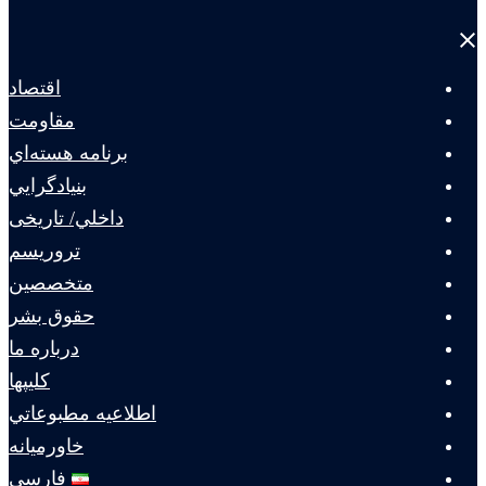
Close
menu
اقتصاد
مقاومت
برنامه هسته‌اي
بنيادگرايي
داخلي/ تاریخی
تروريسم
متخصصين
حقوق بشر
درباره ما
كليپها
اطلاعيه مطبوعاتي
خاورميانه
فارسی