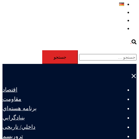
Deutsch
Aktivität
Mitglieder
#12877 (بدون عنوان)
Search
جستجو
برای:
Close
menu
اقتصاد
مقاومت
برنامه هسته‌اي
بنيادگرايي
داخلي/ تاریخی
تروريسم