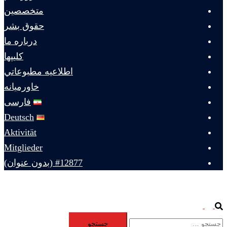
متخصصين
حقوق بشر
درباره ما
كليپها
اطلاعيه مطبوعاتي
خاورميانه
فارسی
Deutsch
Aktivität
Mitglieder
#12877 (بدون عنوان)
Toggle
Search
جستجو
menu