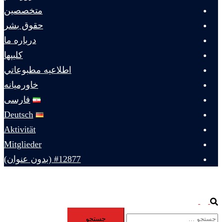
متخصصين
حقوق بشر
درباره ما
كليپها
اطلاعيه مطبوعاتي
خاورميانه
فارسی
Deutsch
Aktivität
Mitglieder
#12877 (بدون عنوان)
Toggle
Search
جستجو
menu