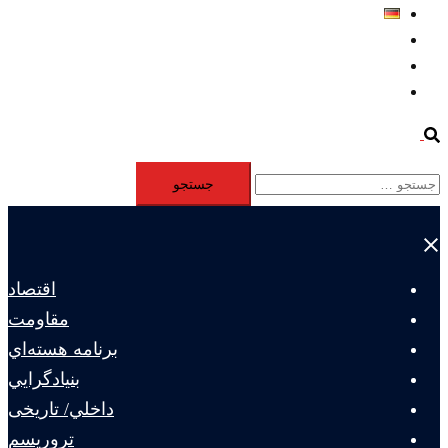
Deutsch
Aktivität
Mitglieder
#12877 (بدون عنوان)
Search
جستجو
برای:
Close
menu
اقتصاد
مقاومت
برنامه هسته‌اي
بنيادگرايي
داخلي/ تاریخی
تروريسم