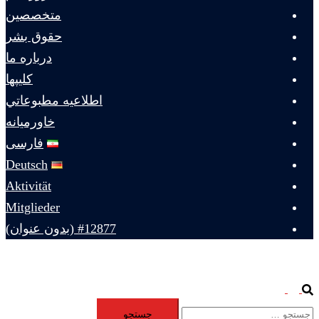
متخصصين
حقوق بشر
درباره ما
كليپها
اطلاعيه مطبوعاتي
خاورميانه
فارسی
Deutsch
Aktivität
Mitglieder
#12877 (بدون عنوان)
Toggle
Search
جستجو
menu