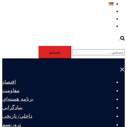
Deutsch
Aktivität
Mitglieder
#12877 (بدون عنوان)
Search
جستجو
برای:
Close
menu
اقتصاد
مقاومت
برنامه هسته‌اي
بنيادگرايي
داخلي/ تاریخی
تروريسم