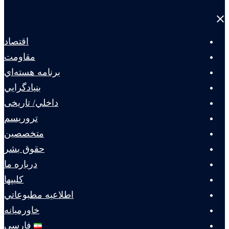
Close
menu
اقتصاد
مقاومت
برنامه هسته‌اي
بنيادگرايي
داخلي/ تاریخی
تروريسم
متخصصين
حقوق بشر
درباره ما
كليپها
اطلاعيه مطبوعاتي
خاورميانه
فارسی