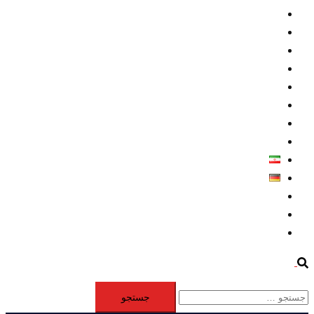
داخلي/ تاریخی
تروريسم
متخصصين
حقوق بشر
درباره ما
كليپها
اطلاعيه مطبوعاتي
خاورميانه
فارسی
Deutsch
Aktivität
Mitglieder
#12877 (بدون عنوان)
Search
جستجو
برای: