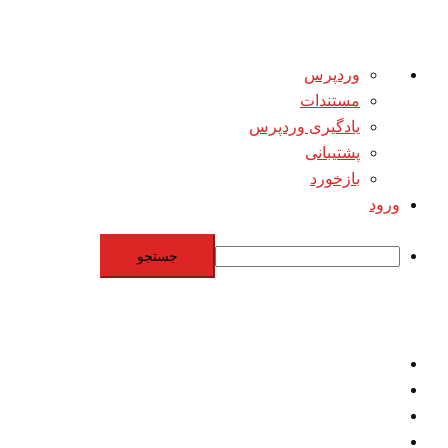
درباره
وردپرس
وردپرس
مستندات
یادگیری وردپرس
پشتیبانی
بازخورد
ورود
جستجو
Skip
to
content
اقتصاد
مقاومت
برنامه هسته‌اي
بنيادگرايي