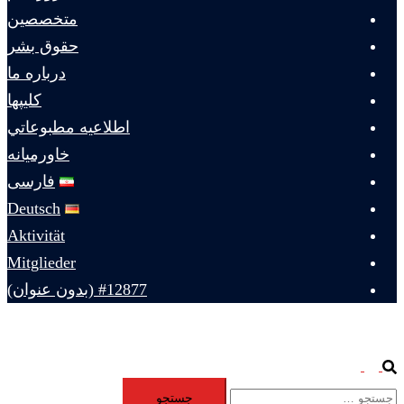
متخصصين
حقوق بشر
درباره ما
كليپها
اطلاعيه مطبوعاتي
خاورميانه
فارسی
Deutsch
Aktivität
Mitglieder
#12877 (بدون عنوان)
Toggle
Search
جستجو
menu