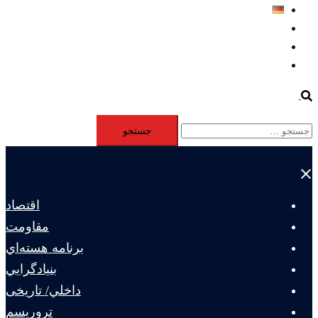
Deutsch
Aktivität
Mitglieder
#12877 (بدون عنوان)
Search
جستجو
برای:
Close
menu
اقتصاد
مقاومت
برنامه هسته‌اي
بنيادگرايي
داخلي/ تاریخی
تروريسم