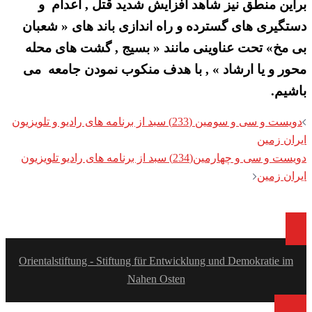
براین منطق نیز شاهد افزایش شدید قتل , اعدام و
دستگیری های گسترده و راه اندازی باند های « شعبان
بی مخ» تحت عناوینی مانند « بسیج , گشت های محله
محور و یا ارشاد » , با هدف منکوب نمودن جامعه می
باشیم.
Post
دویست و سی و سومین (233) سبد از برنامه های رادیو و تلویزیون
navigation
ایران زمین
دویست و سی و چهارمین(234) سبد از برنامه های رادیو تلویزیون
ایران زمین
Orientalstiftung - Stiftung für Entwicklung und Demokratie im
Nahen Osten