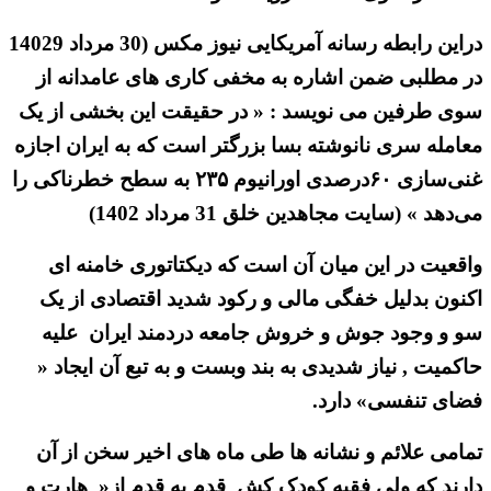
دراین رابطه رسانه آمریکایی نیوز مکس (30 مرداد 14029
در مطلبی ضمن اشاره به مخفی کاری های عامدانه از
سوی طرفین می نویسد : « در حقیقت این بخشی از یک
معامله سری نانوشته بسا بزرگتر است که به ایران اجازه
غنی‌سازی ۶۰درصدی اورانیوم ۲۳۵ به سطح خطرناکی را
می‌دهد » (سایت مجاهدین خلق 31 مرداد 1402)
واقعیت در این میان آن است که دیکتاتوری خامنه ای
اکنون بدلیل خفگی مالی و رکود شدید اقتصادی از یک
سو و وجود جوش و خروش جامعه دردمند ایران علیه
حاکمیت , نیاز شدیدی به بند وبست و به تبع آن ایجاد «
فضای تنفسی» دارد.
تمامی علائم و نشانه ها طی ماه های اخیر سخن از آن
دارند که ولی فقیه کودک کش قدم به قدم از« هارت و