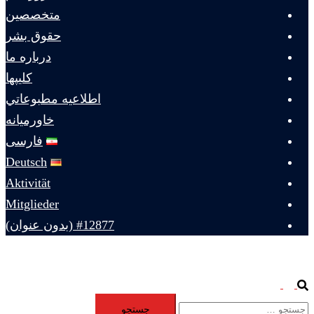
متخصصين
حقوق بشر
درباره ما
كليپها
اطلاعيه مطبوعاتي
خاورميانه
فارسی
Deutsch
Aktivität
Mitglieder
#12877 (بدون عنوان)
Toggle
Search
جستجو
menu