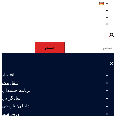
Deutsch
Aktivität
Mitglieder
#12877 (بدون عنوان)
Search
جستجو
برای:
Close
menu
اقتصاد
مقاومت
برنامه هسته‌اي
بنيادگرايي
داخلي/ تاریخی
تروريسم