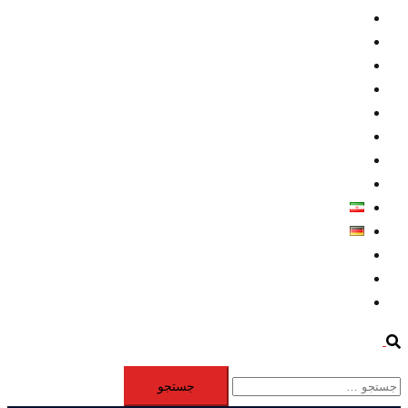
داخلي/ تاریخی
تروريسم
متخصصين
حقوق بشر
درباره ما
كليپها
اطلاعيه مطبوعاتي
خاورميانه
فارسی
Deutsch
Aktivität
Mitglieder
#12877 (بدون عنوان)
Search
جستجو
برای: