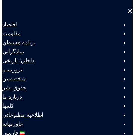
Close
menu
اقتصاد
مقاومت
برنامه هسته‌اي
بنيادگرايي
داخلي/ تاریخی
تروريسم
متخصصين
حقوق بشر
درباره ما
كليپها
اطلاعيه مطبوعاتي
خاورميانه
فارسی