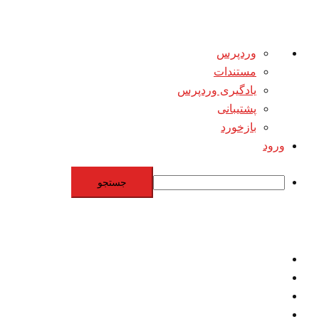
درباره
وردپرس
وردپرس
مستندات
یادگیری وردپرس
پشتیبانی
بازخورد
ورود
جستجو
Skip
to
content
اقتصاد
مقاومت
برنامه هسته‌اي
بنيادگرايي