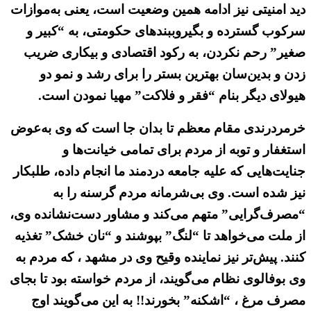
دید امنیتی نیز ادامه همین وضعیت است، یعنی به‌موازات
سرکوب گسترده و بگیروببندهای حکومتی، به “کبیر و
صغیر” رحم نکردن، به رکود اقتصادی و بیکاری ضریب
زدن و بدین‌سان بهترین بستر را برای رشد و نمو دو
هیولای دیگر بنام “فقر و فلاکت” مهیا نمودن است.
خرمردرندی مقام معظم تا بدان جا است که وی به‌عوض
استغفار و توبه از مردم برای تمامی خیانت‌ها و
جنایت‌هایی که علیه جامعه دردمند ما انجام داده، طلبکار
نیز شده است. وی بی‌شرمانه مردم گرسنه را به
“مصرف‌گرایی” متهم می‌کند و مشاور دست‌نشانده وی،
از ملت می‌خواهد تا “لنگ” بپوشند و “نان خشک” تغذیه
کنند. پیش‌تر نیز نماینده وقیح وی در مشهد ، که مردم به
وی بوفالوی نظام می‌گویند، از مردم خواسته بود تا بجای
مصرف مرغ ، “اشکنه” بخورند!! به این می‌گویند اوج