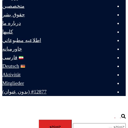
متخصصين
حقوق بشر
درباره ما
كليپها
اطلاعيه مطبوعاتي
خاورميانه
فارسی
Deutsch
Aktivität
Mitglieder
#12877 (بدون عنوان)
Toggle
Search
جستجو
menu