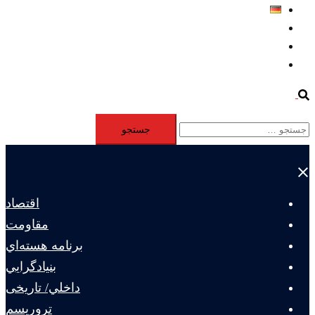
Deutsch
Aktivität
Mitglieder
#12877 (بدون عنوان)
Search
جستجو
برای:
Close
menu
اقتصاد
مقاومت
برنامه هسته‌اي
بنيادگرايي
داخلي/ تاریخی
تروريسم