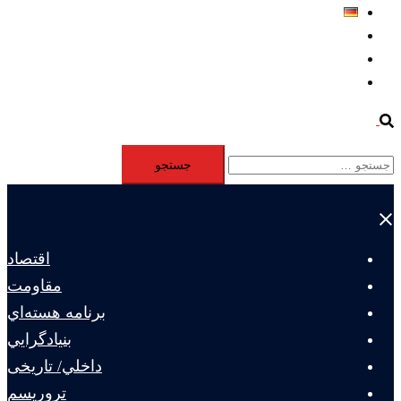
Deutsch
Aktivität
Mitglieder
#12877 (بدون عنوان)
Search
جستجو
برای:
Close
menu
اقتصاد
مقاومت
برنامه هسته‌اي
بنيادگرايي
داخلي/ تاریخی
تروريسم