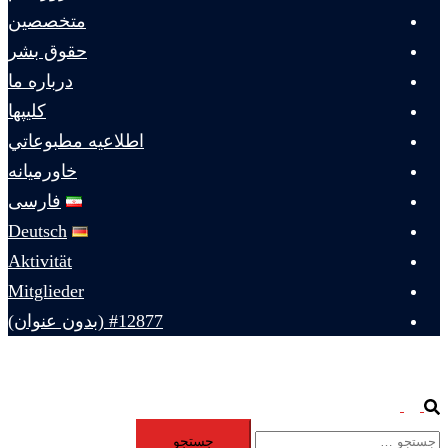
متخصصين
حقوق بشر
درباره ما
كليپها
اطلاعيه مطبوعاتي
خاورميانه
فارسی
Deutsch
Aktivität
Mitglieder
#12877 (بدون عنوان)
Toggle
Search
جستجو
menu