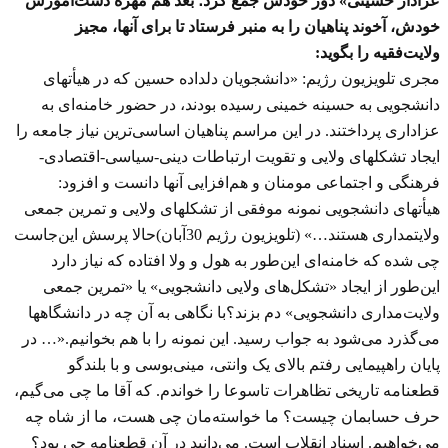
عزادار حسینی» دور خودش جمع کرد؛ بعد هم مهره دست‌آموزش
خودش، آخوند پناهیان را به منبر فرستاد تا برای آنها، مجیز
ولایت‌فقیه را بگوید:
مجری تلویزیون رژیم: «دانشجویان دلداده حسین که در هیأتهای
دانشجویی به حسینه خمینی رسیده بودند، در حضور خامنه‌ای به
عزاداری پرداختند. در این مراسم پناهیان اساسی‌ترین نیاز جامعه را
ایجاد تشکلهای ولایی و تقویت ارتباطات دینی-سیاسی-اقتصادی-
فرهنگی و اجتماعی مومنان و هم‌افزایی آنها دانست و افزود:
هیأتهای دانشجویی نمونه‌ موفقی از تشکلهای ولایی و تمرین جمعی
ولایتمداری هستند…» (تلویزیون رژیم 30آبان)حالا پرسش این‌جاست
چی شده که خامنه‌ای این‌طور به هول و ولا افتاده که نیاز دارد
این‌طور از ایجاد «تشکل‌های ولایی دانشجویی» یا «تمرین جمعی
ولایت‌مداری دانشجویی» دم بزند؟با نگاهی به آن چه در دانشگاهها
می‌گذرد می‌شود به جواب رسید. این نمونه را با هم بخوانیم.«… در
پایان راهپیمایی رفتم بالای یک وانتی، مینی‌بوسی و با بلندگو
قطعنامه تاریخی تظاهرات تاسوعا را خواندم. که آقا ما چی می‌گیم،
حرف حسابمان چیست؟ ما خواسته‌مان چی هست، ما از شاه چه
می‌خواهیم. اسناد انقلاب است. می‌دانید در آن قطعنامه چی بود؟