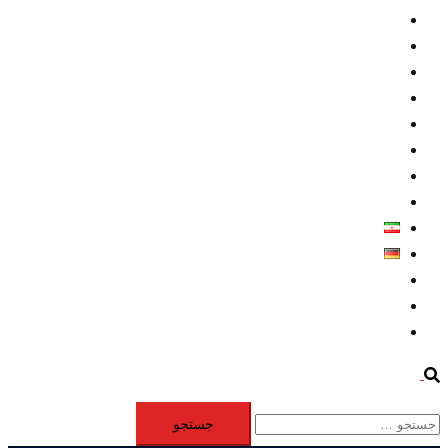
داخلي/ تاریخی
تروريسم
متخصصين
حقوق بشر
درباره ما
كليپها
اطلاعيه مطبوعاتي
خاورميانه
فارسی
Deutsch
Aktivität
Mitglieder
#12877 (بدون عنوان)
Search
جستجو
برای: