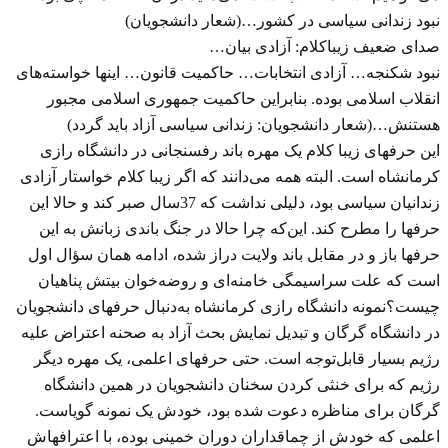
نبود زندانی سیاسی در کشور…(شعار دانشجویان)
صدای ضعیف زیباکلام: آزادی بیان…
نبود شکنجه… آزادی انتخابات… حاکمیت قانون… اینها خواسته‌های
انقلاب اسلامی بوده. بنابراین حاکمیت جمهوری اسلامی مجبور
هستنش…(شعار دانشجویان: زندانی سیاسی آزاد باید گردد)
این حرفهای زیبا کلام یک مهره باند رفسنجانی در دانشگاه رازی
کرمانشاه است. البته همه می‌دانند که اگر زیبا کلام خواستار آزادی
زندانیان سیاسی بود، دلیلی نداشت که 37سال صبر کند و حالا این
حرفها را مطرح کند. این‌که چرا حالا در جنگ باندی زبانش به این
حرفها باز و در مقابل باند ولایت دراز شده، ادامه همان سؤال اول
است که علت سراسیمگی خامنه‌ای و روضه‌خوان بیتش پناهیان
چیست؟نمونه دانشگاه رازی کرمانشاه به‌دنبال حرفهای دانشجویان
در دانشگاه گرگان و تبدیل نمایش بحث آزاد به صحنه اعتراض علیه
رژیم بسیار قابل‌توجه است. حتی حرفهای اعلمی، یک مهره دیگر
رژیم که برای خنثی کردن سخنان دانشجویان در همین دانشگاه
گرگان برای مناظره دعوت شده بود، خودش یک نمونه گویاست.
اعلمی که خودش از چماقداران دوران خمینی بوده، با اعترافهاش