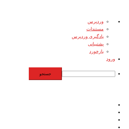
درباره
وردپرس
وردپرس
مستندات
یادگیری وردپرس
پشتیبانی
بازخورد
ورود
جستجو
Skip
to
content
اقتصاد
مقاومت
برنامه هسته‌اي
بنيادگرايي