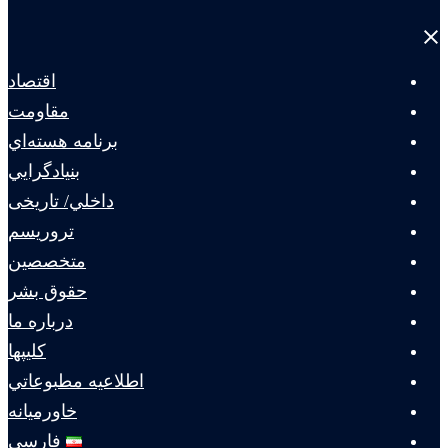
Close
menu
اقتصاد
مقاومت
برنامه هسته‌اي
بنيادگرايي
داخلي/ تاریخی
تروريسم
متخصصين
حقوق بشر
درباره ما
كليپها
اطلاعيه مطبوعاتي
خاورميانه
فارسی