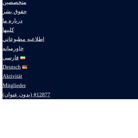
متخصصين
حقوق بشر
درباره ما
كليپها
اطلاعيه مطبوعاتي
خاورميانه
فارسی
Deutsch
Aktivität
Mitglieder
#12877 (بدون عنوان)