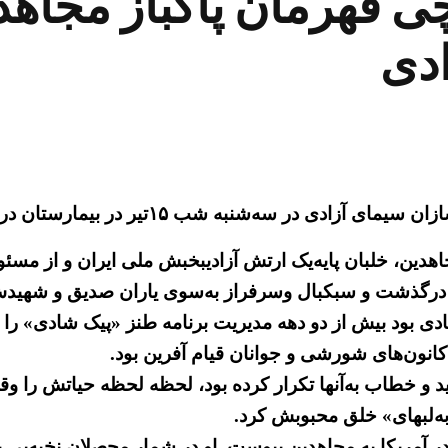
هرمان پاکباز مجاهد 
ادی
مارستان در آلبانی در اثر بیماری حاد کم خونی همولیتیک درگذشت.
نی درگذشت و سبکبال وسرفراز به‌‌سوی یاران صدیق و شهید
ود بیش از دو دهه مدیریت برنامه طنز «پیک شادی» را در
کانون‌های شورشی و جوانان قیام آفرین بود.
رزید و خطاب به‌آنها تکرار کرده بود، لحظه لحظه حیاتش را 
 به‌لبهای» خلق محبوبش کرد.
فرشچی» از سال ۱۳۵۷ حین تحصیل در آمریکا به مجاهدین پیوست. او در شمار محص