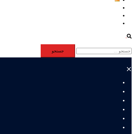
Aktivität
Mitglieder
#12877 (بدون عنوان)
Search
جستجو
برای:
Close
menu