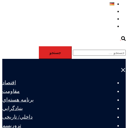
Deutsch
Aktivität
Mitglieder
#12877 (بدون عنوان)
Search
جستجو
برای:
Close
menu
اقتصاد
مقاومت
برنامه هسته‌اي
بنيادگرايي
داخلي/ تاریخی
تروريسم