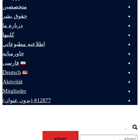
متخصصين
حقوق بشر
درباره ما
كليپها
اطلاعيه مطبوعاتي
خاورميانه
فارسی
Deutsch
Aktivität
Mitglieder
#12877 (بدون عنوان)
Toggle
Search
جستجو
menu