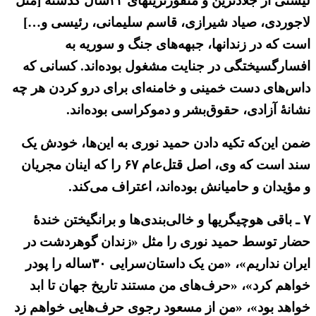
لیستی از جلادترین و منفورترینهای ۴۳سال گذشته [مثل
لاجوردی، صیاد شیرازی، قاسم سلیمانی، رئیسی و…]
است که در زندانها، جبهه‌های جنگ و سوریه به
افسارگسیختگی در جنایت مشغول بوده‌اند. کسانی که
داس‌های دست خمینی و خامنه‌ای برای درو کردن هر چه
نشانهٔ آزادی، حقوق‌بشر و دموکراسی بوده‌اند.
ضمن این‌که تکیه دادن حمید نوری به این‌ها، خودش یک
سند است که وی، اصل قتل‌عام ۶۷ را که اینان مجریان
و مؤیدان و حامیانش بوده‌اند، اعتراف می‌کند.
۷ ـ باقی هوچیگریها و خالی‌بندی‌ها و برانگیختن خندهٔ
حضار توسط حمید نوری را مثل «زندان گوهردشت در
ایران نداریم»، «من یک داستان‌سرایی ۳۰ساله را پودر
خواهم کرد»، «حرف‌های من مستند تاریخ جهان تا ابد
خواهد بود»، «من از مسعود رجوی حرف‌هایی خواهم زد