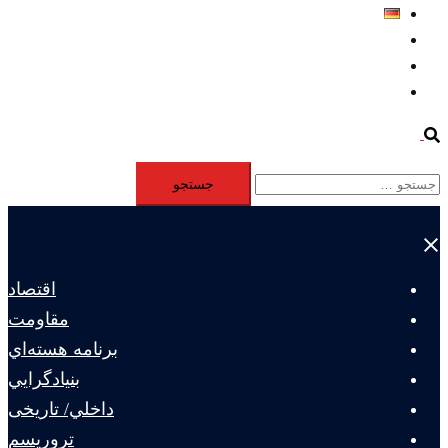
Deutsch
Aktivität
Mitglieder
#12877 (بدون عنوان)
Search
جستجو
برای:
Close
menu
اقتصاد
مقاومت
برنامه هسته‌اي
بنيادگرايي
داخلي/ تاریخی
تروريسم