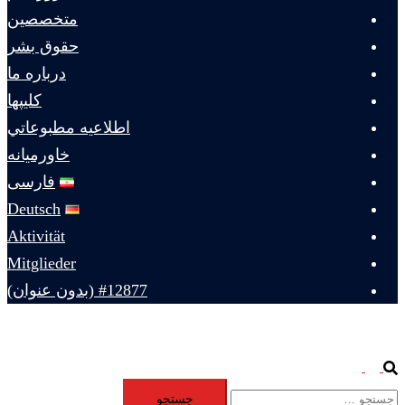
متخصصين
حقوق بشر
درباره ما
كليپها
اطلاعيه مطبوعاتي
خاورميانه
فارسی
Deutsch
Aktivität
Mitglieder
#12877 (بدون عنوان)
Toggle
Search
جستجو
menu