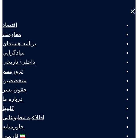
Close
menu
اقتصاد
مقاومت
برنامه هسته‌اي
بنيادگرايي
داخلي/ تاریخی
تروريسم
متخصصين
حقوق بشر
درباره ما
كليپها
اطلاعيه مطبوعاتي
خاورميانه
فارسی