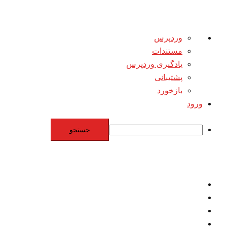
درباره
وردپرس
وردپرس
مستندات
یادگیری وردپرس
پشتیبانی
بازخورد
ورود
جستجو
Skip
to
content
اقتصاد
مقاومت
برنامه هسته‌اي
بنيادگرايي