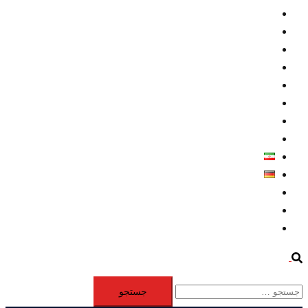
داخلي/ تاریخی
تروريسم
متخصصين
حقوق بشر
درباره ما
كليپها
اطلاعيه مطبوعاتي
خاورميانه
فارسی
Deutsch
Aktivität
Mitglieder
#12877 (بدون عنوان)
Search
جستجو
برای: