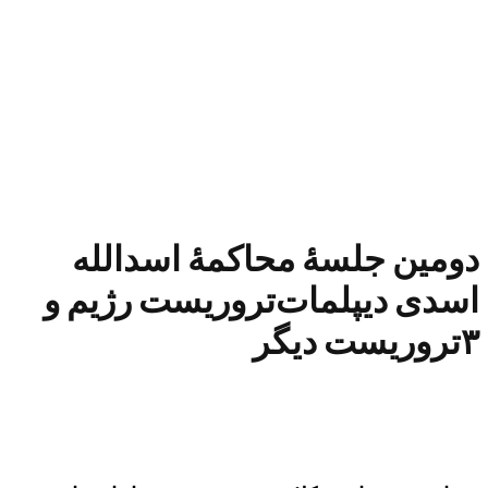
دومین جلسهٔ محاکمهٔ اسدالله
اسدی دیپلمات‌تروریست رژیم و
۳تروریست دیگر