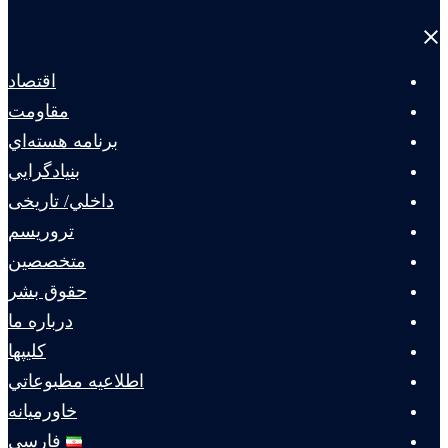
Close
menu
اقتصاد
مقاومت
برنامه هسته‌اي
بنيادگرايي
داخلي/ تاریخی
تروريسم
متخصصين
حقوق بشر
درباره ما
كليپها
اطلاعيه مطبوعاتي
خاورميانه
فارسی