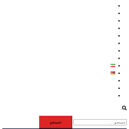
داخلي/ تاریخی
تروريسم
متخصصين
حقوق بشر
درباره ما
كليپها
اطلاعيه مطبوعاتي
خاورميانه
فارسی
Deutsch
Aktivität
Mitglieder
#12877 (بدون عنوان)
Search
جستجو
برای: