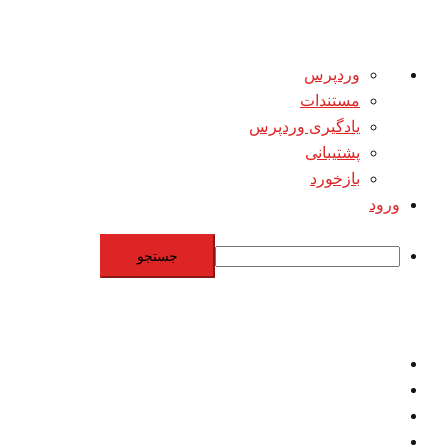
درباره
وردپرس
وردپرس
مستندات
یادگیری وردپرس
پشتیبانی
بازخورد
ورود
جستجو
Skip
to
content
اقتصاد
مقاومت
برنامه هسته‌اي
بنيادگرايي