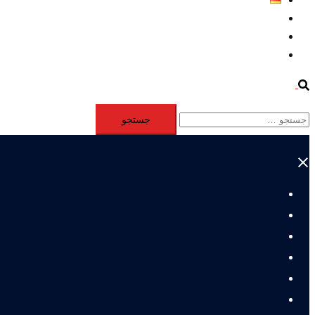
Aktivität
Mitglieder
#12877 (بدون عنوان)
Search
جستجو
برای:
Close
menu