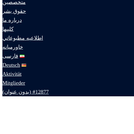
متخصصين
حقوق بشر
درباره ما
كليپها
اطلاعيه مطبوعاتي
خاورميانه
فارسی
Deutsch
Aktivität
Mitglieder
#12877 (بدون عنوان)