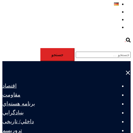
Deutsch
Aktivität
Mitglieder
#12877 (بدون عنوان)
Search
جستجو
برای:
Close
menu
اقتصاد
مقاومت
برنامه هسته‌اي
بنيادگرايي
داخلي/ تاریخی
تروريسم