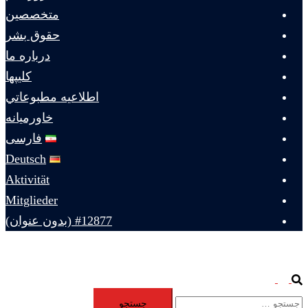
متخصصين
حقوق بشر
درباره ما
كليپها
اطلاعيه مطبوعاتي
خاورميانه
فارسی
Deutsch
Aktivität
Mitglieder
#12877 (بدون عنوان)
Toggle
Search
جستجو
menu