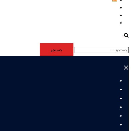
Aktivität
Mitglieder
#12877 (بدون عنوان)
Search
جستجو
برای:
Close
menu