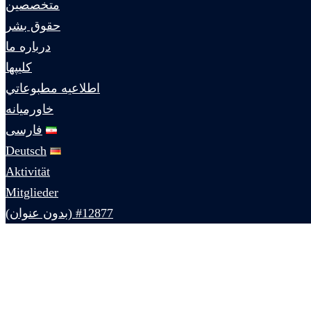
متخصصين
حقوق بشر
درباره ما
كليپها
اطلاعيه مطبوعاتي
خاورميانه
فارسی
Deutsch
Aktivität
Mitglieder
#12877 (بدون عنوان)