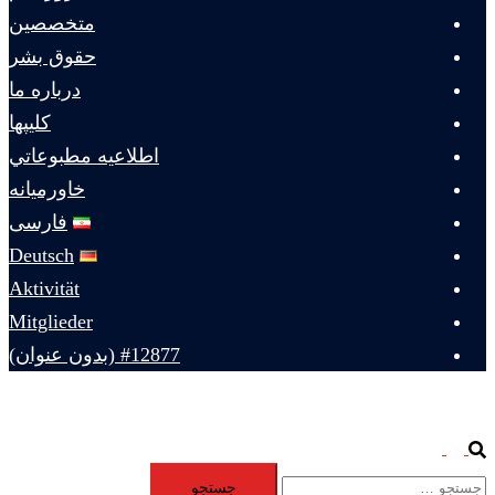
متخصصين
حقوق بشر
درباره ما
كليپها
اطلاعيه مطبوعاتي
خاورميانه
فارسی
Deutsch
Aktivität
Mitglieder
#12877 (بدون عنوان)
Toggle
Search
جستجو
menu