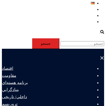
Deutsch
Aktivität
Mitglieder
#12877 (بدون عنوان)
Search
جستجو
برای:
Close
menu
اقتصاد
مقاومت
برنامه هسته‌اي
بنيادگرايي
داخلي/ تاریخی
تروريسم