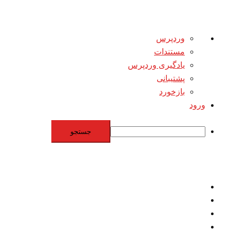
درباره
وردپرس
وردپرس
مستندات
یادگیری وردپرس
پشتیبانی
بازخورد
ورود
جستجو
Skip
to
content
اقتصاد
مقاومت
برنامه هسته‌اي
بنيادگرايي