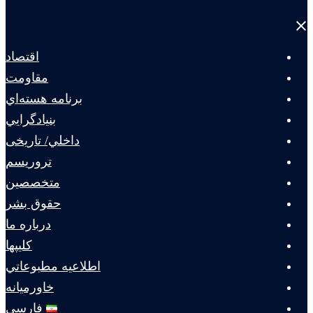
Close
menu
اقتصاد
مقاومت
برنامه هسته‌اي
بنيادگرايي
داخلي/ تاریخی
تروريسم
متخصصين
حقوق بشر
درباره ما
كليپها
اطلاعيه مطبوعاتي
خاورميانه
فارسی