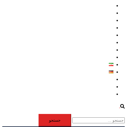
داخلي/ تاریخی
تروريسم
متخصصين
حقوق بشر
درباره ما
كليپها
اطلاعيه مطبوعاتي
خاورميانه
فارسی
Deutsch
Aktivität
Mitglieder
#12877 (بدون عنوان)
Search
جستجو
برای: