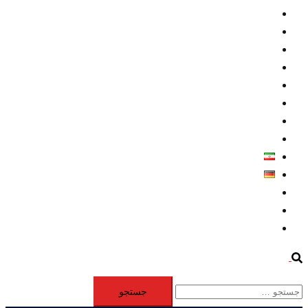
داخلي/ تاریخی
تروريسم
متخصصين
حقوق بشر
درباره ما
كليپها
اطلاعيه مطبوعاتي
خاورميانه
فارسی
Deutsch
Aktivität
Mitglieder
#12877 (بدون عنوان)
Search
جستجو
برای: