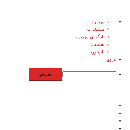
درباره
وردپرس
وردپرس
مستندات
یادگیری وردپرس
پشتیبانی
بازخورد
ورود
جستجو
Skip
to
content
اقتصاد
مقاومت
برنامه هسته‌اي
بنيادگرايي