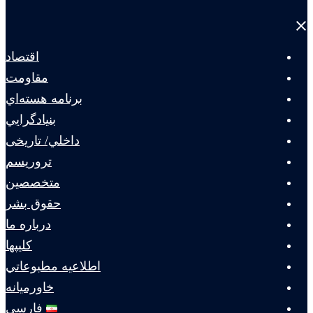
Close
menu
اقتصاد
مقاومت
برنامه هسته‌اي
بنيادگرايي
داخلي/ تاریخی
تروريسم
متخصصين
حقوق بشر
درباره ما
كليپها
اطلاعيه مطبوعاتي
خاورميانه
فارسی