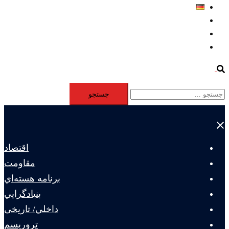
Deutsch
Aktivität
Mitglieder
#12877 (بدون عنوان)
Search
جستجو
برای:
Close
menu
اقتصاد
مقاومت
برنامه هسته‌اي
بنيادگرايي
داخلي/ تاریخی
تروريسم