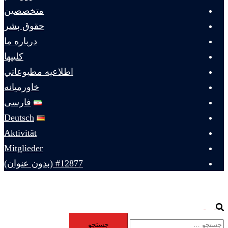
متخصصين
حقوق بشر
درباره ما
كليپها
اطلاعيه مطبوعاتي
خاورميانه
فارسی
Deutsch
Aktivität
Mitglieder
#12877 (بدون عنوان)
Toggle
Search
جستجو
menu