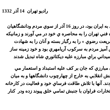
راديو تهران 14 آذر 1332
به هنگام تجديد رابطه با انگليس كه همزمان با ورود نيكسون، معاون رييس جمهوري آمريكا در راس يك هييت اقتصادي به ايران بود، در روز 16 آذر از سوي مردم ودانشگاهيان
فني تهران را به محاصره ي خود در مي آورند و زمانيكه
ريعت رضوي » را به رگبار بسته و آنان را به شهادت
يز مردم به سركوب آريامهري بود و خود زمينه ساز
اني براي مبارزه عليه ديكتاتوري شاه تبديل شدند
در دانشگاهها و به رهبري دانشجويان مبارزي كه جان بر كف عليه استبداد و استعمار مي
 انقلابي به خارج از چهارچوب دانشگاهها و به ميان
دند. آنها با تلاش طاقت فرساي خود و فعاليت در كارخانه
خارات فراوان با جنبش تمامي خلق پيوند زده ودر كنار