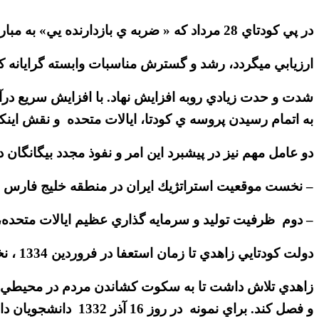
در پي كودتاي 28 مرداد كه « ضربه ي بازدارنده يي» به مبارزات آزاديخواهانه و استقلال طلبانه ي مردم ايران
ارزيابي ميگردد، رشد و گسترش مناسبات وابسته گرايانه كه
شدت و حدت زيادي روبه افزايش نهاد. با افزايش سريع در
به اتمام رسيدن پروسه ي كودتا، ايالات متحده و نقش اينكشو
دو عامل مهم نيز در پيشبرد اين امر و نفوذ مجدد بيگانگان 
– نخست موقعيت استراتژيك ايران در منطقه خليج فارس و
– دوم ظرفيت توليد و سرمايه گذاري عظيم ايالات متحده، 
دولت كودتايي زاهدي تا زمان استعفا در فروردين 1334 ، نخستين هدف خود را بر كنترل سياسي كشور قرار داده بود.
زاهدي تلاش داشت تا به سكوت كشاندن مردم در محيطي ممل
و فصل كند. براي نم