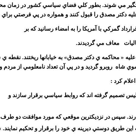
ستگير مي شوند. بطور كلي فضاي سياسي كشور در زمان
محا
ه دكتر مصدق را قبول كنند و همواره در پي فرصتي براي ابر
داد گمركي با آمريكا را به امضاء رسانيد كه بر
اليات معاف مي گرديدند.
 عليه « محاكمه ي دكتر مصدق» به خيابانها ريختند. نقطه ي 
 شاه روبرو گرديد و در پي آن تعداد نامعلومي از مردم و 
س تصميم گرفته اند كه روابط سياسي برقرار سازند و
دارند. سپس در نزديكترين موقعي كه مورد موافقت دو طرف 
 اين طريق دوستي ديرينه ي خود را برقرار و تحكيم نمايند. »