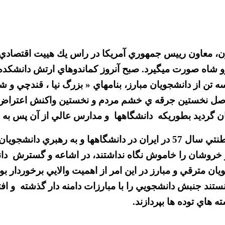
رو شاه صورت ميگيرد. صبح آنروز كماندوهاي ارتش دانشكده 
 تن از دانشجويان مبارز، بنامهاي « بزرگ نيا ، قندچي و ش
اصل نخستين جرقه ي خشم مردم و نخستين واكنش اعتراض آم
گرديد بطوريكه دانشگاهها و مدارس عالي از آن پس به ميد
« شايد بدون اغراق بتوان گفت كه نطفه ي انقلاب ضد سلطنتي سال 57 در ايران 
ر خروشان را خاموش نگاه نداشتند، در اشاعه و گسترش دانش
ان مترقي و مبارز در اين امر از اهميت والايي برخوردار بو
تند جنبش دانشجويي را با مبارزات دامنه دار گذشته و افت
 هاي توده ها بپردازند.