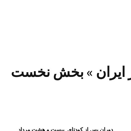
صر ايران » بخش نخست
دوران پس از كودتاي بيست و هشت مرداد