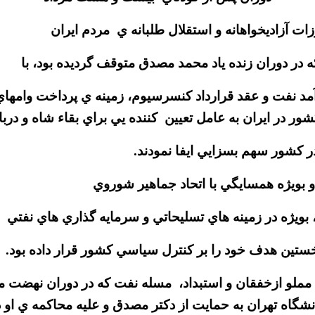
 در دوران زنده ياد محمد مصدق متوقف گرديده بود، با
آمد نفت و عقد قرارداد كنسرسيوم، زمينه ي پرداخت وامها
ر در ايران به عامل تعيين كننده يي براي بقاء شاه و دربار
در كشور سهم بسزايي ايفا نمودند.
 بويژه همسايگي با اتحاد جماهير شوروي
بويژه در زمينه هاي تسليحاتي و سرمايه گذاري هاي نفتي
و ازخفقان و استبداد، مسله نفت كه در دوران نهضت ملي 
ونه در روز 16 آذر 1332 دانشجويان دانشگاه تهران به حمايت از دكتر مصدق و