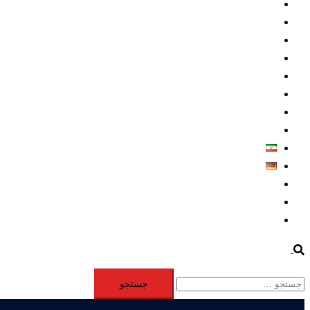
داخلي/ تاریخی
تروريسم
متخصصين
حقوق بشر
درباره ما
كليپها
اطلاعيه مطبوعاتي
خاورميانه
فارسی
Deutsch
Aktivität
Mitglieder
#12877 (بدون عنوان)
Search
جستجو
برای: