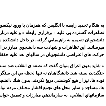
تظاهرات گسترده يي عليه « برقراري رابطه » و عليه دربا
دانشجويان تصميم به راهپيمايي گرفته، در داخل دانشكده سه
ميرسانند. اين تظاهرات و شهادت سه دانشجوي مبارز در 
حركت هاي اعتراضي دانشجويان در سالهاي بعد عليه خفقان 
جنگيدند، بسته شد. دانشگاهيان نه تنها لحظه يي اين سنگ
توده ها، نيز از هيچ كوششي دريغ نكردند. بدون شك دانشجوي
ها، مساجد و ساير محل هاي تجمع اقشار مختلف مردم توانس
سازمانهاي انقلابي، به سازماندهي مبارزات و تعميق خواسته