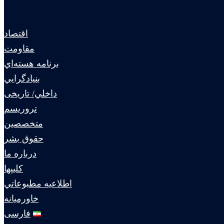
اقتصاد
مقاومت
برنامه هسته‌اي
بنيادگرايي
داخلي/ تاریخی
تروريسم
متخصصين
حقوق بشر
درباره ما
كليپها
اطلاعيه مطبوعاتي
خاورميانه
فارسی