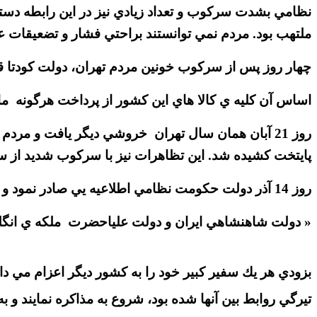
نظامي بشدت سركوب و تعداد زيادي نيز در اين رابطه د
ملتهب بود. مردم نمي توانستند براحتي فشار و تضعيقات علي
چهار روز پس از سركوب خونين مردم تهران، دولت كودتا قرار
اساس آن كليه ي كالا هاي اين كشور از پرداخت هرگونه م
روز 21 آبان همان سال تهران خروشي ديگر يافت و مردم
پايتخت كشيده شد. اين تظاهرات نيز با سركوب شديد از سوي
روز 14 آذر دولت حكومت نظامي اطلاعيه يي صادر نمود و اعلام كرد :
« دولت شاهنشاهي ايران و دولت علياحضرت ملكه ي انگلي
بزودي هر يك سفير كبير خود را به كشور ديگر اعزام مي 
تيرگي روابط بين آنها شده بود، شروع به مذاكره نمايند و به