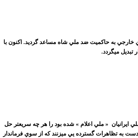
ي خارجي به حاكميت ضد ملي شاه مساعد گرديد. اكنون با
 تبديل ميگردد.
ايرانيان « ملي اعلام » شده بود را هر چه سريعتر حل
 عليه محاكمه ي او دست به تظاهرات گسترده يي ميزنند كه از سوي فرماندار