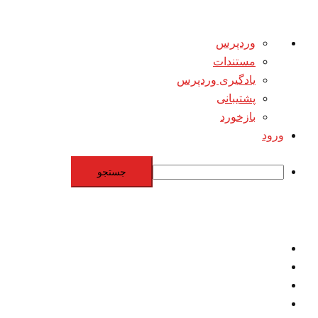
درباره
وردپرس
وردپرس
مستندات
یادگیری وردپرس
پشتیبانی
بازخورد
ورود
جستجو
Skip
to
content
اقتصاد
مقاومت
برنامه هسته‌اي
بنيادگرايي