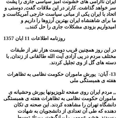
ایران ناآرامی های خشونت آمیز سیاسی جاری را پشت
سر خواهد گذاشت. کارتر در این ملاقات گفت, دوستی و
اتحاد با ایران یکی از مبانی سیاست خارجی آمریکاست و
ما برای شاهنشاه ایران بهترین آرزوها را داریم و
امیدواریم بزودی مشکلات جاری را حل کنند,,.
روزنامه اطلاعات 11 ابان 1357
در این روز همچنین قریب دویست هزار نفر از طبقات
مختلف مردم در پی آزادی آیت الله طالقانی از زندان, با
دسته های گل از وی تجلیل کردند.
13- آبان: یورش ماموران حکومت نظامی به تظاهرات
هفته ی همبستگی ملی
,, مردم ایران روی صفحه تلویزیونها یورش وحشیانه ی
ماموران حکومت نظامی به تظاهرات هفته ی همبستگی
دانشگاه تهران را مشاهده کردند. این صحنه ی تکان
دهنده که طی آن تعدادی از دانشجویان به شهادت
رسیدند, خشم عمومی را برانگیخت. رپرتاژ توسط