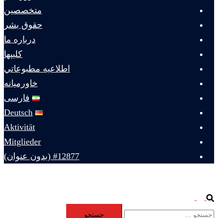
متخصصين
حقوق بشر
درباره ما
كليپها
اطلاعيه مطبوعاتي
خاورميانه
فارسی
Deutsch
Aktivität
Mitglieder
#12877 (بدون عنوان)
Toggle
Search
جستجو
menu