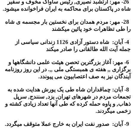
26- مهر: ارتشبد نصیری, رئیس ساواک مخوف و سفیر
شاه در پاکستان برای محاکمه به ایران فراخوانده میشود.
28- مهر: مردم همدان برای نخستین بار مجسمه ی شاه
را طی تظاهرات خود پائین میکشند
4- آبان: شاه دستور آزادی 1126 زندانی سیاسی از
جمله آیت الله طالقانی را صادر میکند
6- مهر: آغاز بزرگترین تحصن هیئت علمی دانشگاهها و
برگزاری ,, هفته ی همبستگی ملی ,,. در این روز روزنامه
آیندگان نیز به صف اعتصابیون می پیوندد.
8- آبان: چماقداران شاه طی یک یورش هدایت شده به
تجمعات مردم در شهرهای تهران, یزد, سنندج, سرپل
ذهاب, و پاوه حمله کرده که طی آنها تعداد زیادی کشته و
زخمی میگردند.
9- آبان: صدور نفت ایران به خارج عملا متوقف میگردد.