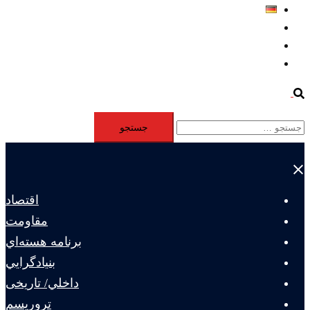
Deutsch
Aktivität
Mitglieder
#12877 (بدون عنوان)
Search
جستجو
برای:
Close
menu
اقتصاد
مقاومت
برنامه هسته‌اي
بنيادگرايي
داخلي/ تاریخی
تروريسم