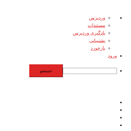
درباره
وردپرس
وردپرس
مستندات
یادگیری وردپرس
پشتیبانی
بازخورد
ورود
جستجو
Skip
to
content
اقتصاد
مقاومت
برنامه هسته‌اي
بنيادگرايي