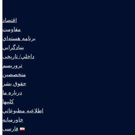
اقتصاد
مقاومت
برنامه هسته‌اي
بنيادگرايي
داخلي/ تاریخی
تروريسم
متخصصين
حقوق بشر
درباره ما
كليپها
اطلاعيه مطبوعاتي
خاورميانه
فارسی