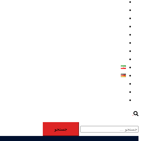
داخلي/ تاریخی
تروريسم
متخصصين
حقوق بشر
درباره ما
كليپها
اطلاعيه مطبوعاتي
خاورميانه
فارسی
Deutsch
Aktivität
Mitglieder
#12877 (بدون عنوان)
Search
جستجو
برای: