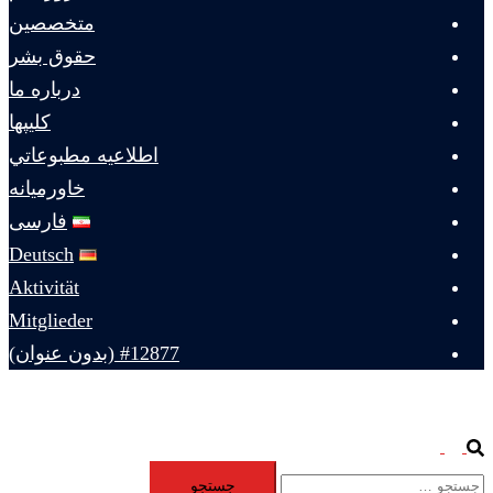
متخصصين
حقوق بشر
درباره ما
كليپها
اطلاعيه مطبوعاتي
خاورميانه
فارسی
Deutsch
Aktivität
Mitglieder
#12877 (بدون عنوان)
Toggle
Search
جستجو
menu