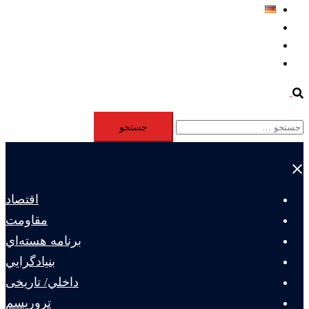
Deutsch
Aktivität
Mitglieder
#12877 (بدون عنوان)
Search
جستجو
برای:
Close
menu
اقتصاد
مقاومت
برنامه هسته‌اي
بنيادگرايي
داخلي/ تاریخی
تروريسم