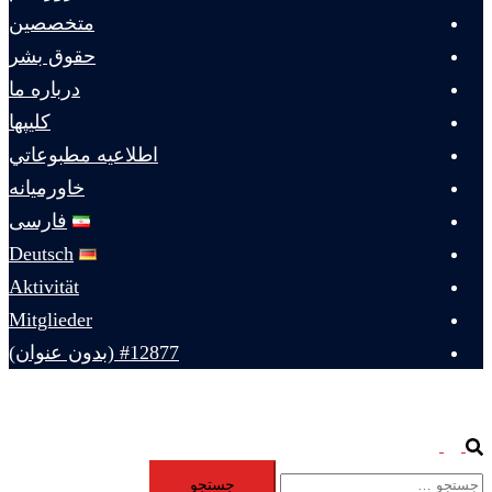
متخصصين
حقوق بشر
درباره ما
كليپها
اطلاعيه مطبوعاتي
خاورميانه
فارسی
Deutsch
Aktivität
Mitglieder
#12877 (بدون عنوان)
Toggle
Search
جستجو
menu