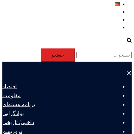
Deutsch
Aktivität
Mitglieder
#12877 (بدون عنوان)
Search
جستجو
برای:
Close
menu
اقتصاد
مقاومت
برنامه هسته‌اي
بنيادگرايي
داخلي/ تاریخی
تروريسم