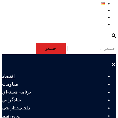
Deutsch
Aktivität
Mitglieder
#12877 (بدون عنوان)
Search
جستجو
برای:
Close
menu
اقتصاد
مقاومت
برنامه هسته‌اي
بنيادگرايي
داخلي/ تاریخی
تروريسم