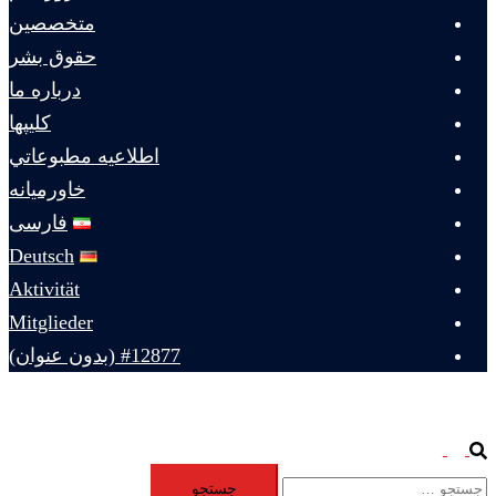
متخصصين
حقوق بشر
درباره ما
كليپها
اطلاعيه مطبوعاتي
خاورميانه
فارسی
Deutsch
Aktivität
Mitglieder
#12877 (بدون عنوان)
Toggle
Search
جستجو
menu