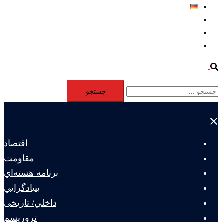
Deutsch
Aktivität
Mitglieder
#12877 (بدون عنوان)
Search
جستجو
برای:
Close
menu
اقتصاد
مقاومت
برنامه هسته‌اي
بنيادگرايي
داخلي/ تاریخی
تروريسم