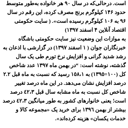
است. درحالی‌که در سال ۹۰ هر خانواده به‌طور متوسط
حدود ۱۴۶ کیلوگرم برنج مصرف کرده، این رقم در سال
۹۶ به ۱۰۶ کیلوگرم رسیده است». ( سایت حکومتی
اقتصاد آنلاین ۴ اسفند ۱۳۹۷)
به موازات این وضعیت نیز سایت حکومتی باشگاه
خبرنگاران جوان ( ۱ اسفند ۱۳۹۷) در گزارشی با اذعان به
رشد شدید گرانی و افزایش نرخ تورم طی یک سال
گذشته، نوشته است: “در بهمن ماه ١٣٩٧ عدد شاخص
کل (١٠٠=١٣٩٥) به ١٥٨،١ رسید که نسبت به ماه قبل ٢.٢
درصد افزایش نشان می‌دهد. در این ماه درصد تغییر
شاخص کل نسبت به ماه مشابه سال قبل ٤٢،٣ درصد
است؛ یعنی خانوار‌های کشور به طور میانگین ٤٢،٣ درصد
بیشتر از بهمن ١٣٩٦ برای خرید یک «مجموعه کالا و
خدمات یکسان» هزینه کرده‌‌اند».