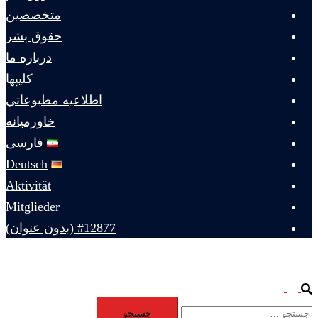
متخصصين
حقوق بشر
درباره ما
كليپها
اطلاعيه مطبوعاتي
خاورميانه
فارسی
Deutsch
Aktivität
Mitglieder
#12877 (بدون عنوان)
Toggle
Search
جستجو
menu