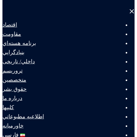
Close
menu
اقتصاد
مقاومت
برنامه هسته‌اي
بنيادگرايي
داخلي/ تاریخی
تروريسم
متخصصين
حقوق بشر
درباره ما
كليپها
اطلاعيه مطبوعاتي
خاورميانه
فارسی