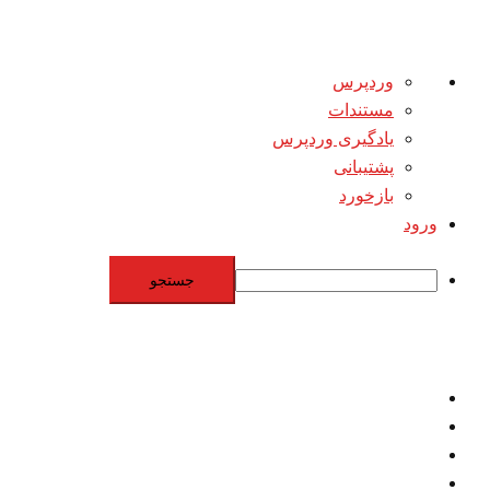
درباره
وردپرس
وردپرس
مستندات
یادگیری وردپرس
پشتیبانی
بازخورد
ورود
جستجو
Skip
to
content
اقتصاد
مقاومت
برنامه هسته‌اي
بنيادگرايي