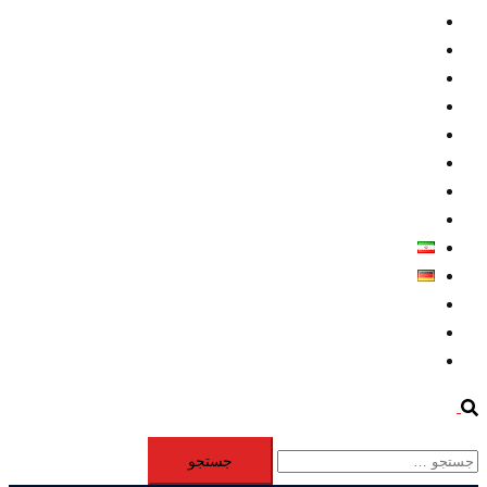
داخلي/ تاریخی
تروريسم
متخصصين
حقوق بشر
درباره ما
كليپها
اطلاعيه مطبوعاتي
خاورميانه
فارسی
Deutsch
Aktivität
Mitglieder
#12877 (بدون عنوان)
Search
جستجو
برای: