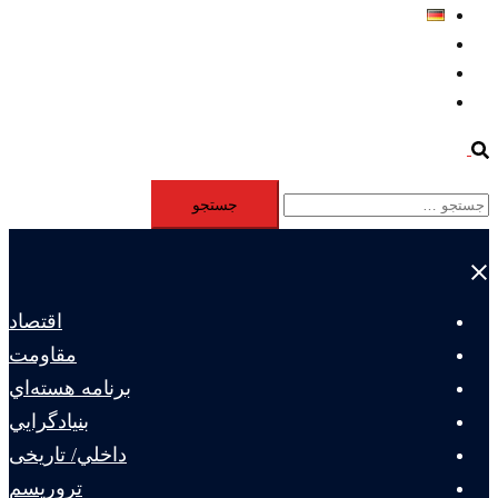
Deutsch
Aktivität
Mitglieder
#12877 (بدون عنوان)
Search
جستجو
برای:
Close
menu
اقتصاد
مقاومت
برنامه هسته‌اي
بنيادگرايي
داخلي/ تاریخی
تروريسم