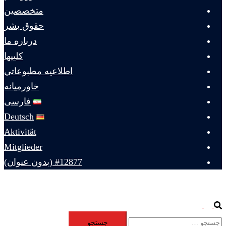
متخصصين
حقوق بشر
درباره ما
كليپها
اطلاعيه مطبوعاتي
خاورميانه
فارسی
Deutsch
Aktivität
Mitglieder
#12877 (بدون عنوان)
Toggle
Search
جستجو
menu