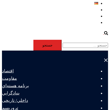
Deutsch
Aktivität
Mitglieder
#12877 (بدون عنوان)
Search
جستجو
برای:
Close
menu
اقتصاد
مقاومت
برنامه هسته‌اي
بنيادگرايي
داخلي/ تاریخی
تروريسم