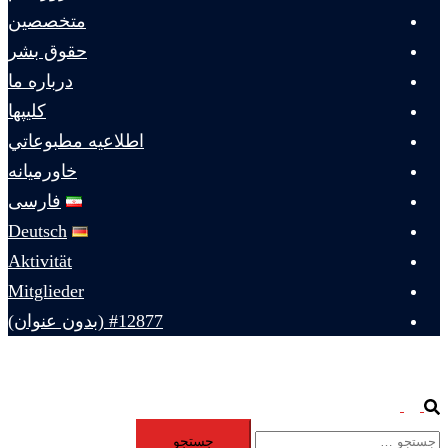
متخصصين
حقوق بشر
درباره ما
كليپها
اطلاعيه مطبوعاتي
خاورميانه
فارسی
Deutsch
Aktivität
Mitglieder
#12877 (بدون عنوان)
Toggle
Search
جستجو
menu