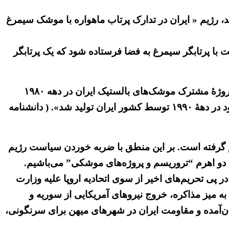
، رژیم « ایران در تدارک پرتاب ماهواره با موشک سیمرغ
 با پرتابگر سیمرغ به فضا فرستاده شود که یک پرتابگر
موشک شهاب ۳ نیز، اساساً «با تکنولوژی روسی در اوایل دهه شهاب ۳ تولیدشده است » و « طراحی این موشک به پروژهٔ مشترک موشک‌های بالستیک ایران در دهه ۱۹۸۰
بازمی‌گردد. نخستین آزمایش شهاب ۳ که بر اساس طرح کلی خانوادهٔ موشک‌های روسی اس‌اس-۱ اسکاد تولیدشده بود در دههٔ ۱۹۹۰ توسط کشور ایران تولید شد». ( دانشنامه
ژیم گرفته است. بر این منطق با ضربه خوردن سیاست رژیم
ا دو اهرم “تروریسم و پروژه‌های موشکی” می‌باشیم.
پی تحریم‌های اخیر از سوی اتحادیه اروپا علیه وزارت
ه میز مذاکره، خروج نیروهای آمریکایی از سوریه و
جان‌آمده و مقاومت ایران در شهرهای میهن برای سرنگونی،