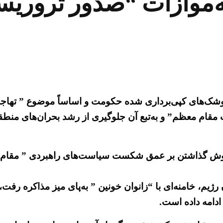
‌موازات “صدور تروریس
شک‌های کپی‌برداری شده حکومت و اساساً موضوع ” تهاجمی 
م معظم” و به‌تبع آن جلوگیری از رشد بحران‌های منطقه‌ا
دف سرپوش گذاشتن بر عمق شکست سیاست‌های راهبردی ” مق
ان رژیم، خامنه‌ای با “زانوان خونین ” به‌پای میز مذاکره
دامه داده است.