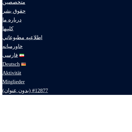
متخصصين
حقوق بشر
درباره ما
كليپها
اطلاعيه مطبوعاتي
خاورميانه
فارسی
Deutsch
Aktivität
Mitglieder
#12877 (بدون عنوان)