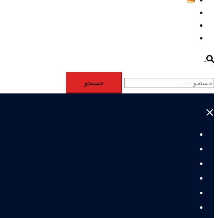
Aktivität
Mitglieder
#12877 (بدون عنوان)
Search
جستجو
برای:
Close
menu