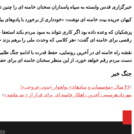
خبرگزاری قدس وابسته به سپاه پاسداران سخنان خامنه ای را چنین تعر
کیهان جریده بیت خامنه ای نوشت: «خودداری از برخورد با پادوهای بیانیه 
پزشکیان که وعده داده بود اگر کاری نتواند به سود مردم بکند استعفا 
رقصی برای خامنه ای گفت: «هر کلامی که وحدت ملی را برهم بزند خی
نقشه راه خامنه ای در آخرین رونمایی، حفظ قدرت با ادامهِ جنگ طلبی
دست مردم رقم خواهد خورد، از این منظر سخنان خامنه ای برای ح
جنگ خبر
Post
۴۶ سال «مؤسسات و بنیادهای» پولخوار «بدون خروجی»!
مهرداد هرسینی: آخرین راهکار خامنه ای برای فرار از « بند ماشه »
navigation
ten