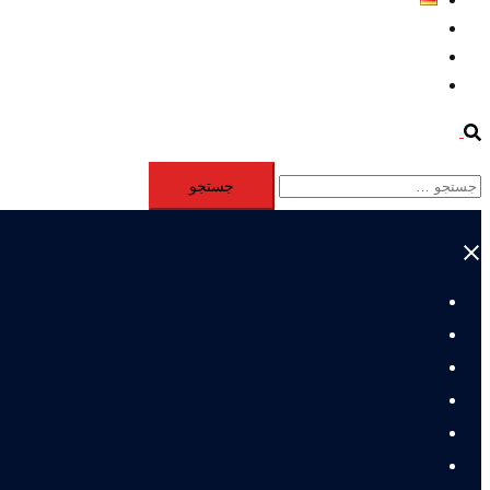
Aktivität
Mitglieder
#12877 (بدون عنوان)
Search
جستجو
برای:
Close
menu