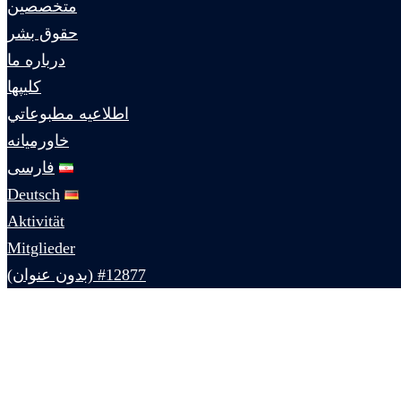
متخصصين
حقوق بشر
درباره ما
كليپها
اطلاعيه مطبوعاتي
خاورميانه
فارسی
Deutsch
Aktivität
Mitglieder
#12877 (بدون عنوان)