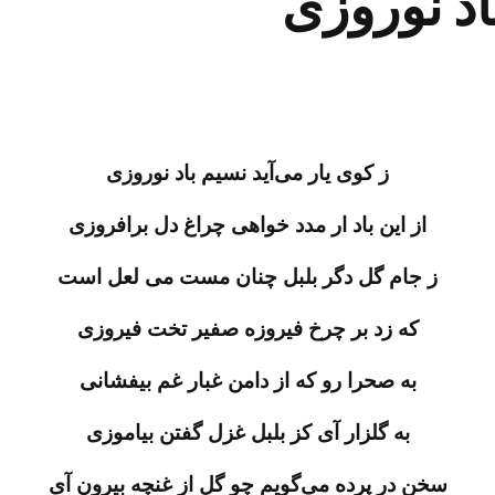
اد نوروزی
ز کوی یار می‌آید نسیم باد نوروزی
از این باد ار مدد خواهی چراغ دل برافروزی
ز جام گل دگر بلبل چنان مست می لعل است
که زد بر چرخ فیروزه صفیر تخت فیروزی
به صحرا رو که از دامن غبار غم بیفشانی
به گلزار آی کز بلبل غزل گفتن بیاموزی
سخن در پرده می‌گویم چو گل از غنچه بیرون آی