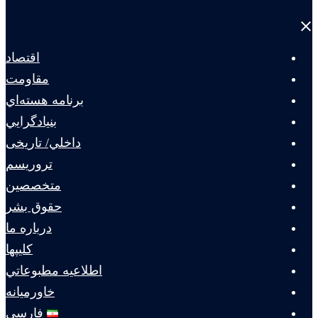
Close
menu
اقتصاد
مقاومت
برنامه هسته‌اي
بنيادگرايي
داخلي/ تاریخی
تروريسم
متخصصين
حقوق بشر
درباره ما
كليپها
اطلاعيه مطبوعاتي
خاورميانه
فارسی