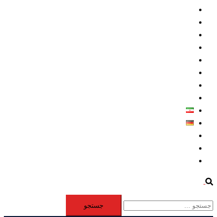
داخلي/ تاریخی
تروريسم
متخصصين
حقوق بشر
درباره ما
كليپها
اطلاعيه مطبوعاتي
خاورميانه
فارسی
Deutsch
Aktivität
Mitglieder
#12877 (بدون عنوان)
Search
جستجو
برای: