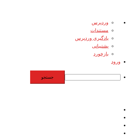
درباره
وردپرس
وردپرس
مستندات
یادگیری وردپرس
پشتیبانی
بازخورد
ورود
جستجو
Skip
to
content
اقتصاد
مقاومت
برنامه هسته‌اي
بنيادگرايي