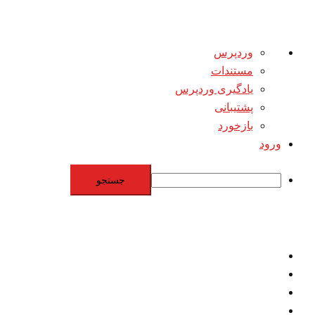
درباره
وردپرس
وردپرس
مستندات
یادگیری وردپرس
پشتیبانی
بازخورد
ورود
جستجو
Skip
to
content
اقتصاد
مقاومت
برنامه هسته‌اي
بنيادگرايي