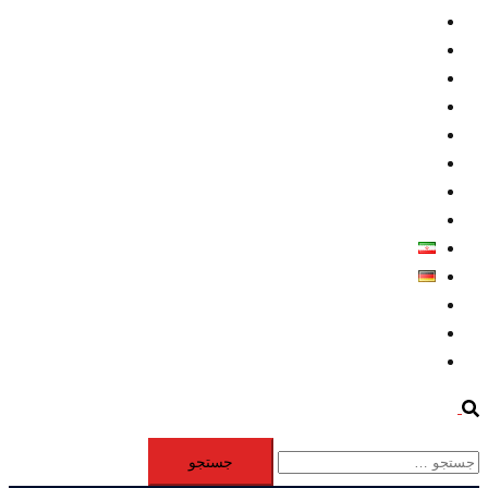
داخلي/ تاریخی
تروريسم
متخصصين
حقوق بشر
درباره ما
كليپها
اطلاعيه مطبوعاتي
خاورميانه
فارسی
Deutsch
Aktivität
Mitglieder
#12877 (بدون عنوان)
Search
جستجو
برای: