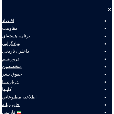
Close
menu
اقتصاد
مقاومت
برنامه هسته‌اي
بنيادگرايي
داخلي/ تاریخی
تروريسم
متخصصين
حقوق بشر
درباره ما
كليپها
اطلاعيه مطبوعاتي
خاورميانه
فارسی