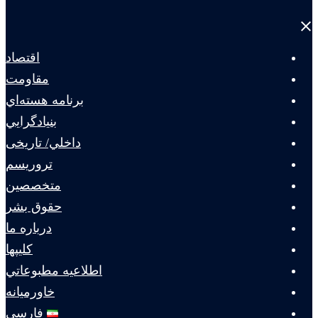
Close
menu
اقتصاد
مقاومت
برنامه هسته‌اي
بنيادگرايي
داخلي/ تاریخی
تروريسم
متخصصين
حقوق بشر
درباره ما
كليپها
اطلاعيه مطبوعاتي
خاورميانه
فارسی