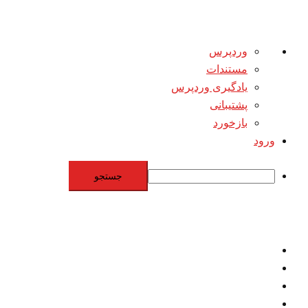
درباره
وردپرس
وردپرس
مستندات
یادگیری وردپرس
پشتیبانی
بازخورد
ورود
جستجو
Skip
to
content
اقتصاد
مقاومت
برنامه هسته‌اي
بنيادگرايي