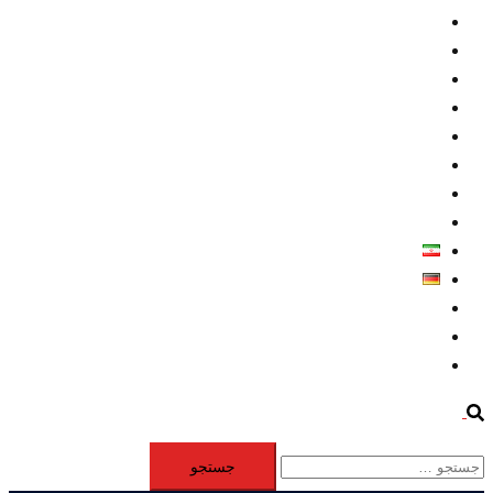
داخلي/ تاریخی
تروريسم
متخصصين
حقوق بشر
درباره ما
كليپها
اطلاعيه مطبوعاتي
خاورميانه
فارسی
Deutsch
Aktivität
Mitglieder
#12877 (بدون عنوان)
Search
جستجو
برای: