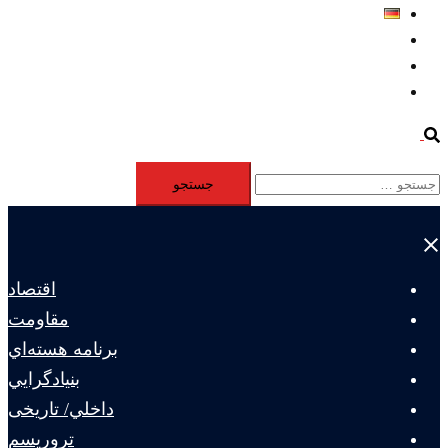
Deutsch
Aktivität
Mitglieder
#12877 (بدون عنوان)
Search
جستجو
برای:
Close
menu
اقتصاد
مقاومت
برنامه هسته‌اي
بنيادگرايي
داخلي/ تاریخی
تروريسم