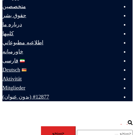
متخصصين
حقوق بشر
درباره ما
كليپها
اطلاعيه مطبوعاتي
خاورميانه
فارسی
Deutsch
Aktivität
Mitglieder
#12877 (بدون عنوان)
Toggle
Search
جستجو
menu