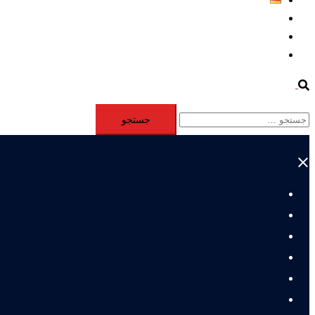
Aktivität
Mitglieder
#12877 (بدون عنوان)
Search
جستجو
برای:
Close
menu