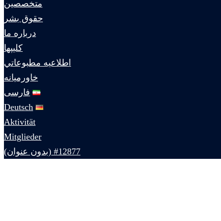
متخصصين
حقوق بشر
درباره ما
كليپها
اطلاعيه مطبوعاتي
خاورميانه
فارسی
Deutsch
Aktivität
Mitglieder
#12877 (بدون عنوان)