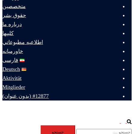
متخصصين
حقوق بشر
درباره ما
كليپها
اطلاعيه مطبوعاتي
خاورميانه
فارسی
Deutsch
Aktivität
Mitglieder
#12877 (بدون عنوان)
Toggle
Search
جستجو
menu