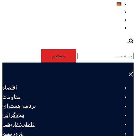
Deutsch
Aktivität
Mitglieder
#12877 (بدون عنوان)
Search
جستجو
برای:
Close
menu
اقتصاد
مقاومت
برنامه هسته‌اي
بنيادگرايي
داخلي/ تاریخی
تروريسم