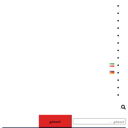
داخلي/ تاریخی
تروريسم
متخصصين
حقوق بشر
درباره ما
كليپها
اطلاعيه مطبوعاتي
خاورميانه
فارسی
Deutsch
Aktivität
Mitglieder
#12877 (بدون عنوان)
Search
جستجو
برای: