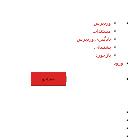
درباره
وردپرس
وردپرس
مستندات
یادگیری وردپرس
پشتیبانی
بازخورد
ورود
جستجو
Skip
to
content
اقتصاد
مقاومت
برنامه هسته‌اي
بنيادگرايي