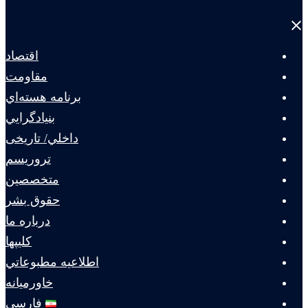
Close
menu
اقتصاد
مقاومت
برنامه هسته‌اي
بنيادگرايي
داخلي/ تاریخی
تروريسم
متخصصين
حقوق بشر
درباره ما
كليپها
اطلاعيه مطبوعاتي
خاورميانه
فارسی