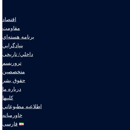
اقتصاد
مقاومت
برنامه هسته‌اي
بنيادگرايي
داخلي/ تاریخی
تروريسم
متخصصين
حقوق بشر
درباره ما
كليپها
اطلاعيه مطبوعاتي
خاورميانه
فارسی