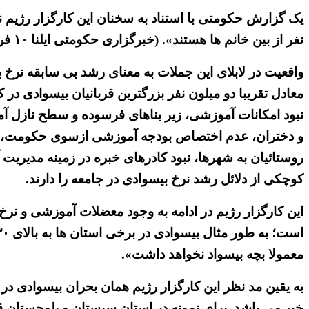
نفر از بین خانم‌ ها هستند». (خبرگزاری حکومتی ایلنا ۱۰ فروردین ۱۳۹۷)
واقعیت در لابلای این جملات به معنای رشد بی سابقه نرخ 
معادل تقریبا دو میلون نفر بزرگترین قربانیان بیسوادی در
نبود امکانات آموزشی، زیر بناهای فرسوده و سطح نازل آ
و دختران، عدم اختصاص بودجه آموزشی ازسوی حکومت، رکود
روستائیان به شهرها، نبود کادرهای خبره در زمینه مدیر
کوچکی از دلائل رشد نرخ بیسوادی در جامعه را دارند.
این کارگزار رژیم در ادامه به وجود معضلات آموزشی و نرخ 
معمولا بچه بیسواد نخواهد داشت».
به یقین مد نظر این کارگزار رژیم همان بحران بیسوادی د
خیر می باشد. برای نمونه در استان سیستان و بلوچستان قریب ۲۰۰ هزار کودک بدلیل نداشتن شناسنامه اکنون از ورود به سیستم آموزش و پرورش محر