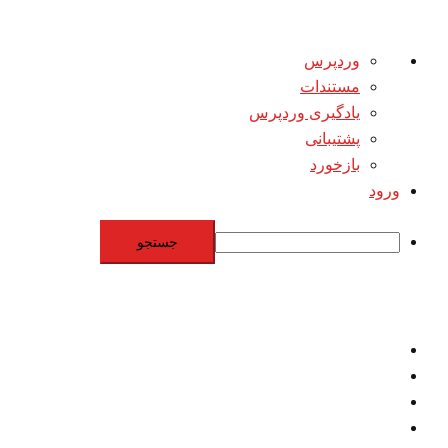
درباره
وردپرس
وردپرس
مستندات
یادگیری وردپرس
پشتیبانی
بازخورد
ورود
جستجو
Skip
to
content
اقتصاد
مقاومت
برنامه هسته‌اي
بنيادگرايي