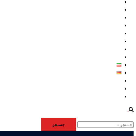
داخلي/ تاریخی
تروريسم
متخصصين
حقوق بشر
درباره ما
كليپها
اطلاعيه مطبوعاتي
خاورميانه
فارسی
Deutsch
Aktivität
Mitglieder
#12877 (بدون عنوان)
Search
جستجو
برای: