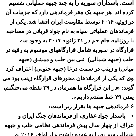
است. پاسداران سوریه را به چند جبهه عملیاتی تقسیم
کرده اند. هر جبهه یک مقر فرماندهی دارد که جزییات آن
در ژوئیه ۲۰۱۶ توسط مقاومت ایران افشا شد. یکی از
فرماندهان عملیاتی سپاه به نام جواد قربانی در مصاحبه
با روزنامه جام جم در ۲۱ ژانویه ۲۰۱۷ به وجود سه
قرارگاه در سوریه شامل قرارگاههای موسوم به رقیه در
حلب (جبهه شمالی)، نبی بین حلب و دمشق (جبهه
میانی) و زینب در سمت درعا (جبهه جنوبی) اعتراف کرد.
وی که یکی از فرماندهان محورهای قرارگاه زینب بود می
گوید: «در این قرارگاه ما همزمان در ۲۹ نقطه می‌جنگیم،
یعنی ۲۹ خط مقدم داریم».
۶-فرماندهی جبهه ها بقرار زیر است:
• پاسدار جواد غفاری، از فرماندهان جنگ ایران و
عراق، از چهار سال پیش فرماندهی نظامی حلب و جبهه
شمالی سوریه را به عهده داشت و از اواخر ۲۰۱۶ به