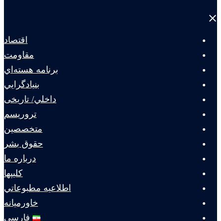
Close
menu
اقتصاد
مقاومت
برنامه هسته‌اي
بنيادگرايي
داخلي/ تاریخی
تروريسم
متخصصين
حقوق بشر
درباره ما
كليپها
اطلاعيه مطبوعاتي
خاورميانه
فارسی