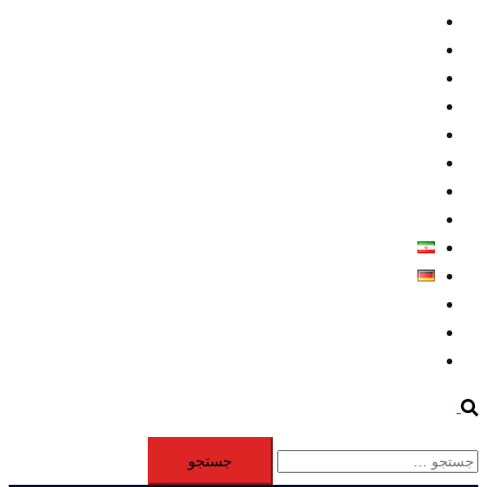
داخلي/ تاریخی
تروريسم
متخصصين
حقوق بشر
درباره ما
كليپها
اطلاعيه مطبوعاتي
خاورميانه
فارسی
Deutsch
Aktivität
Mitglieder
#12877 (بدون عنوان)
Search
جستجو
برای: