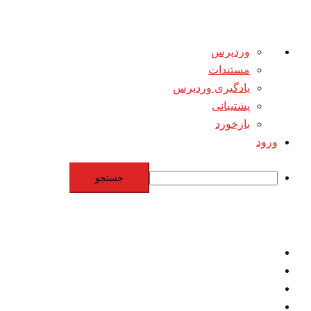
درباره
وردپرس
وردپرس
مستندات
یادگیری وردپرس
پشتیبانی
بازخورد
ورود
جستجو
Skip
to
content
اقتصاد
مقاومت
برنامه هسته‌اي
بنيادگرايي